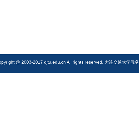
opyright @ 2003-2017 djtu.edu.cn All rights reserved. 大连交通大学教